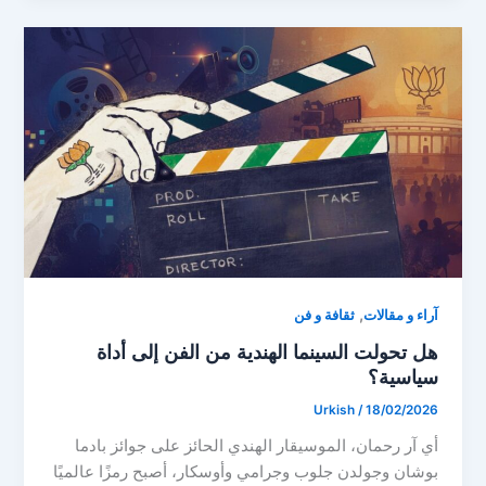
,
آراء و مقالات
ثقافة و فن
هل تحولت السينما الهندية من الفن إلى أداة
سياسية؟
Urkish
/
18/02/2026
أي آر رحمان، الموسيقار الهندي الحائز على جوائز بادما
بوشان وجولدن جلوب وجرامي وأوسكار، أصبح رمزًا عالميًا