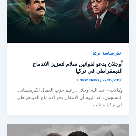
,
اخبار سياسة
تركيا
أوجلان يدعو لقوانين سلام لتعزيز الاندماج
الديمقراطي في تركيا
Urkish News
/
27/02/2026
وكالات – عبد الله أوجلان، زعيم حزب العمال الكردستاني
المسجون، أكد اليوم أن الانتقال نحو الاندماج الديمقراطي
في تركيا يتطلب