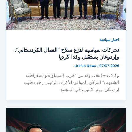
اخبار سياسة
تحركات سياسية لنزع سلاح “العمال الكردستاني”..
وإردوغان يستقبل وفدا كرديا
Urkish News
/
07/07/2025
وكالات – التقى وفد من “حزب المساواة وديمقراطية
الشعوب” التركي الموالي للأكراد، الرئيس رجب طيب
إردوغان، يوم الاثنين، في المجمع