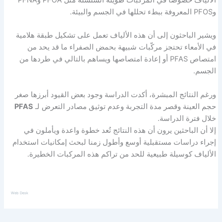
الألياف خصوصًا في المركّبات طويلة السلسلة مثل PFOA وPFNA
وPFOS المعروفة ببطء تحللها في الجسم والبيئة.
ويشير الباحثون إلى أن هذه الألياف تعمل على تشكيل طبقة هلامية
في الأمعاء تحتجز مركّبات شبيهة بحمض الصفراء ما قد يحد من
امتصاص PFAS أو إعادة امتصاصها ويساهم بالتالي في طردها من
الجسم.
ورغم النتائج المبشرة، أكدت الدراسة وجود بعض القيود أبرزها صغر
حجم العينة وقصر مدة التجربة وعدم توثيق مصادر التعرض لـ
PFAS
خلال فترة الدراسة.
إلا أن الباحثين يرون أن هذه النتائج تُعد خطوة واعدة ويأملون في
إجراء دراسات مستقبلية أوسع وأطول زمنا لبحث إمكانيات استخدام
الألياف كوسيلة طبيعية للحد من تراكم هذه المركبات الخطيرة.
Web Desk