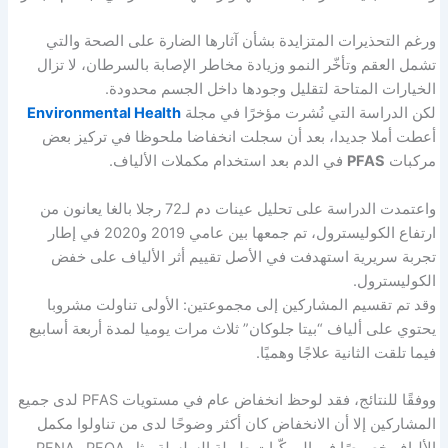
ورغم التحذيرات المتزايدة بشأن آثارها الضارة على الصحة والتي
تشمل العقم وتأخّر النمو وزيادة مخاطر الإصابة بالسرطان، لا تزال
الخيارات المتاحة لتقليل وجودها داخل الجسم محدودة.
لكن الدراسة التي نُشرت مؤخرًا في مجلة
Environmental Health
أعطت أملا جديدا، بعد أن سجلت انخفاضا ملحوظا في تركيز بعض
مركبات
PFAS
في الدم بعد استخدام مكملات الألياف.
واعتمدت الدراسة على تحليل عينات دم لـ72 رجلا بالغا يعانون من
ارتفاع الكوليسترول، تم جمعها بين عامي 2019 و2020 في إطار
تجربة سريرية استهدفت في الأصل تقييم أثر الألياف على خفض
الكوليسترول.
وقد تم تقسيم المشاركين إلى مجموعتين: الأولى تناولت مشروبا
يحتوي على ألياف “بيتا جلوكان” ثلاث مرات يوميا لمدة أربعة أسابيع
فيما تلقت الثانية علاجًا وهميًا.
ووفقًا للنتائج، فقد لوحظ انخفاض عام في مستويات PFAS لدى جميع
المشاركين إلا أن الانخفاض كان أكثر وضوحًا لدى من تناولوا مكمل