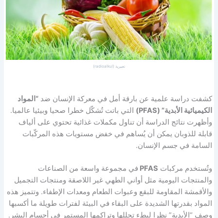
تعبيرية (radioalkul)
كشفت دراسة علمية عن بارقة أمل في معركة الإنسان ضد
“المواد
الكيميائية الأبدية” (PFAS)
التي باتت تُشكّل خطرا صحيا وبيئيا عالميا.
وأظهرت نتائج الدراسة أن تناول مكملات غذائية تحتوي على ألياف
قابلة للذوبان يمكن أن يُساهم في خفض مستويات هذه المركّبات
السامة في جسم الإنسان.
وتُستخدم مركبات
PFAS
في مجموعة واسعة من الصناعات
والمنتجات اليومية مثل أواني الطهي غير اللاصقة ومنتجات التجميل
والأقمشة المقاومة للبقع وعبوات الطعام ومعدات الإطفاء. وتتميز هذه
المواد بقدرتها الشديدة على البقاء في البيئة لفترات طويلة ما أكسبها
وصف “الأبدية” نظرا لبطء تحللها وتراكمها المستمر في أجسام البشر.