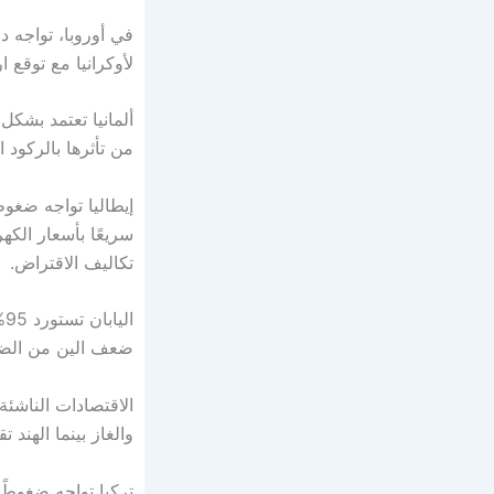
في أوروبا، تواجه 
لأوكرانيا مع توقع 
ألمانيا تعتمد بشكل
من تأثرها بالركود
إيطاليا تواجه ضغوطً
سريعًا بأسعار الكه
تكاليف الاقتراض.
اليابان تستورد 95% من احتياجاتها النفطية من
ضعف الين من الضغو
الاقتصادات الناشئة
والغاز بينما الهند 
تركيا تواجه ضغوطً