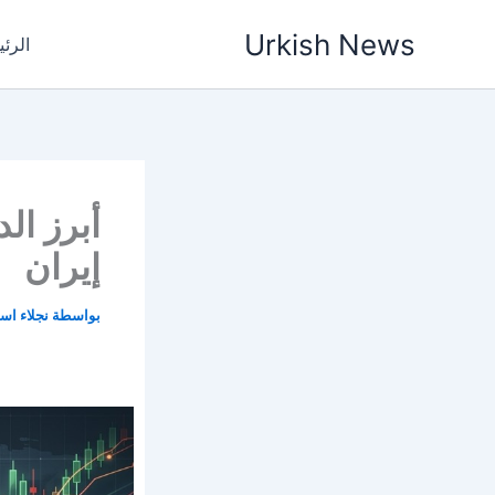
خطي
Urkish News
لى
الرئ
لمحتوى
أبرز ال
إيران
بواسطة
نجلاء اس