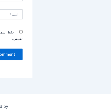
اسم*
احفظ اسمي، 
تعليقي.
d by