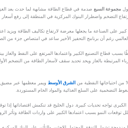
دول
مجموعة السبع
صدمة في قطاع الطاقة مشابهة لما حدث بعد الغز
ارتفاع التضخم واضطرار البنوك المركزية في المنطقة إلى رفع أسعار ال
 كبير على الصناعة ما يجعلها معرضة لارتفاع تكاليف الطاقة ويزيد اعت
 العالمي رغم أن برنامج التحفيز الأخير ساعد في امتصاص جزء من الص
ا بسبب قطاع التصنيع الكبير واعتمادها المرتفع على النفط والغاز بينما
رباء المرتبطة بالغاز ويحد تحديد سقف لأسعار الطاقة من التضخم الأول
الشرق الأوسط
ويمر معظمها عبر مضيق ه
ط التضخمية على السلع الغذائية والمواد الخام المستوردة.
 الكبرى تواجه تحديات كبيرة. دول الخليج قد تنكمش اقتصاداتها إذا تو
تقلل توقعات النمو بسبب اعتمادها الكبير على واردات الطاقة وتأثر الروب
ا مزدوجة تشمل التدفق المحتمل للاجئين والتأثير على البنك المركز