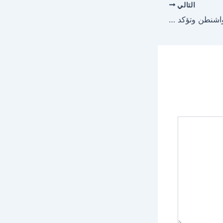
التالي
إيران ترفض مقترحات واشنطن وتؤكد أن قرار وقف الحرب مرهون بتحقيق شروطها