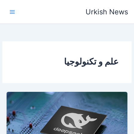
خطي
Urkish News
لى
لمحتوى
علم و تكنولوجيا