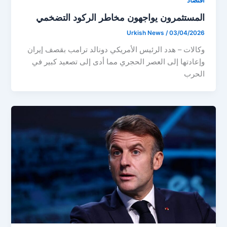
اقتصاد
المستثمرون يواجهون مخاطر الركود التضخمي
Urkish News
/
03/04/2026
وكالات – هدد الرئيس الأمريكي دونالد ترامب بقصف إيران
وإعادتها إلى العصر الحجري مما أدى إلى تصعيد كبير في
الحرب