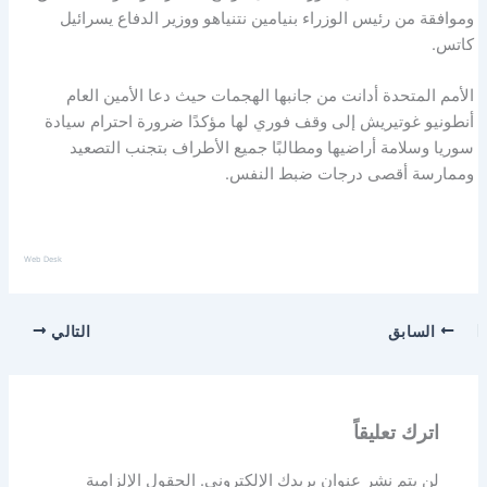
وموافقة من رئيس الوزراء بنيامين نتنياهو ووزير الدفاع يسرائيل
كاتس.
الأمم المتحدة أدانت من جانبها الهجمات حيث دعا الأمين العام
أنطونيو غوتيريش إلى وقف فوري لها مؤكدًا ضرورة احترام سيادة
سوريا وسلامة أراضيها ومطالبًا جميع الأطراف بتجنب التصعيد
وممارسة أقصى درجات ضبط النفس.
Web Desk
السابق
التالي
اترك تعليقاً
لن يتم نشر عنوان بريدك الإلكتروني.
الحقول الإلزامية