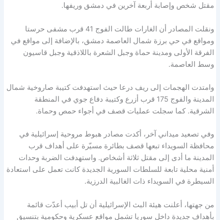
مقتل شخص وإصابة أربعة آخرين في دمشق وريفها.
ونقلت المصادر أن الغارات طالت الفوج 41 قرب مشفى حرستا
ومواقع في حي برزة شمال العاصمة دمشق، بالإضافة إلى مواقع في
الفرقة الأولى ومدينة حماة وجبل الشعرة باللاذقية وجبل قاسيون
وسط العاصمة.
وامتدت الهجمات إلى ريف درعا حيث استهدفت كتيبة صاروخية شمال
المدينة والفوج 175 قرب أزرع وكتيبة دفاع جوي في المنطقة
الشرقية. كما سجلت عمليات قصف في أجواء حمص وحماة.
وفي تصعيد ميداني آخر، أكدت مصادر هبوط مروحية إسرائيلية في
محافظة السويداء تبعها قصف بطائرة مسيّرة على أهداف قرب
المدينة ما أدى إلى مقتل ثلاثة أشخاص. واستهدفت الضربة وحدات
أمنية محلية تابعة للسلطات السورية الجديدة كانت تعمل على استعادة
السيطرة في السويداء ذات الغالبية الدرزية.
من جهتها، أعلنت هيئة البث الإسرائيلية أن تل أبيب أعدّت قائمة
بأهداف جديدة داخل سوريا تشمل مواقع عسكرية وحكومية بتنسيق