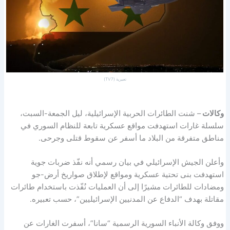
تعبيرية (TV7)
وكالات
– شنت الطائرات الحربية الإسرائيلية، ليل الجمعة-السبت،
سلسلة غارات استهدفت مواقع عسكرية تابعة للنظام السوري في
مناطق متفرقة من البلاد ما أسفر عن سقوط قتلى وجرحى.
وأعلن الجيش الإسرائيلي في بيان رسمي أنه نفّذ ضربات جوية
استهدفت بنى تحتية عسكرية ومواقع لإطلاق صواريخ أرض-جو
ومضادات للطائرات مشيرًا إلى أن العمليات نُفّذت باستخدام طائرات
مقاتلة بهدف “الدفاع عن المدنيين الإسرائيليين”، حسب تعبيره.
ووفق وكالة الأنباء السورية الرسمية “سانا”، أسفرت الغارات عن