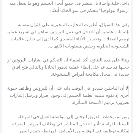
داخل خلية واحدة بل تنتشر في جميع أنحاء الجسم وهو ما يجعل منه
“رسولا بيولوجيا” يتحكم في نمو الخلايا أيضًا.
وفي هذا السياق، أظهرت التجارب المخبرية على فئران مصابة
بإصابات عضلية أن التدخل في عمل البروتين ساهم في تسريع عملية
ترميم العضلات وتحسين الأداء الجسدي كما أدى إلى تقليل علامات
الشيخوخة الخلوية وخفض مستويات الالتهاب.
وبناءً على هذه النتائج، أكد العلماء أن التحكم في إشارات البروتين أو
حجبها قد يساعد على إبطاء عملية تدهور الخلايا وبالتالي فتح آفاق
جديدة في مجال مكافحة أمراض الشيخوخة.
إلا أن الباحثين شددوا في الوقت ذاته على أن للبروتين وظائف حيوية
أخرى إذ يقوم بتنبيه أنظمة الجسم إلى وجود أضرار ويرسل إشارات
بضرورة ترميم الأنسجة المتأثرة.
ومن ثم، يخطط الفريق البحثي إلى مواصلة العمل في المرحلة
المقبلة لدراسة تأثير التدخل المباشر في وظائف البروتين لمعرفة
إمكانية توظيفه في الوقاية من الأمراض المرتبطة بتقدم العمر.