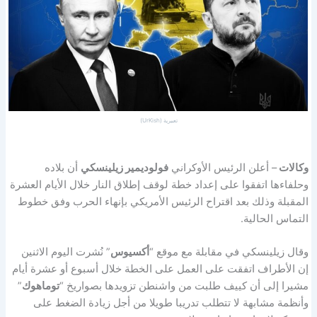
تعبيرية (UrKish)
وكالات
– أعلن الرئيس الأوكراني
فولوديمير زيلينسكي
أن بلاده
وحلفاءها اتفقوا على إعداد خطة لوقف إطلاق النار خلال الأيام العشرة
المقبلة وذلك بعد اقتراح الرئيس الأمريكي بإنهاء الحرب وفق خطوط
التماس الحالية.
وقال زيلينسكي في مقابلة مع موقع “
أكسيوس
” نُشرت اليوم الاثنين
إن الأطراف اتفقت على العمل على الخطة خلال أسبوع أو عشرة أيام
مشيرا إلى أن كييف طلبت من واشنطن تزويدها بصواريخ “
توماهوك
”
وأنظمة مشابهة لا تتطلب تدريبا طويلا من أجل زيادة الضغط على