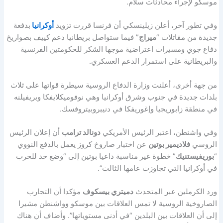
موسكو لإجراء محادثات سلام.
وفي تطور آخر، أعلن زيلينسكي أن فرنسا قررت تزويد
أوكرانيا
بدفعة
جديدة من مقاتلات “
ميراج
” فيما ستواصل بريطانيا دعم كييف بصواريخ
دفاع جوي ومسيرات اعتراضية موجها الشكر للحكومتين الفرنسية
والبريطانية على استمرار الدعم العسكري.
من جهة أخرى، أعلنت وزارة الدفاع الروسية سيطرة قواتها على ثلاث
بلدات جديدة في جنوب وشرق أوكرانيا وهي نوفوميكلايفكا وبريفيلنه
في منطقة زابوريجيا وإغوريفكا في دنيبروبيتروفسك.
وفي واشنطن، اعتبر الرئيس الأمريكي
دونالد ترامب
أن إعلان الرئيس
الروسي
فلاديمير بوتين
عن اختبار صاروخ كروز يعمل بالدفع النووي
“
بوريفيستنيك
” خطوة غير مناسبة داعيا بوتين إلى “وضع حد للحرب
في أوكرانيا التي تجاوزت عامها الثالث”.
ورد الكرملين عبر المتحدث
دميتري بيسكوف
مؤكدا أن التجارب
الصاروخية الروسية لا تمس العلاقات بين موسكو وواشنطن مشيرا
إلى أن العلاقات بين البلدين “في أدنى مستوياتها”. وأضاف أن هناك