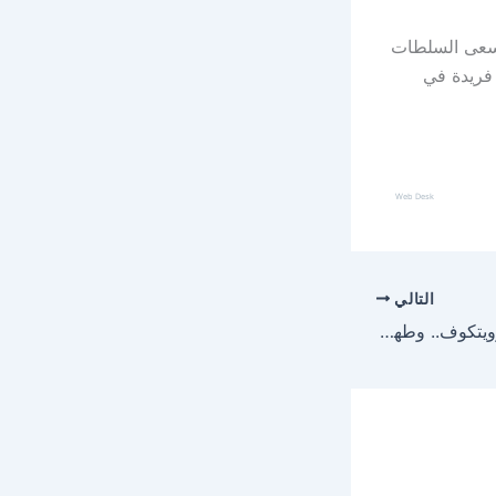
 تسعى السلطات
 فريدة في
Web Desk
التالي
مسقط تجمع عراقجي وويتكوف.. وطهران تطالب واشنطن بالجدية قبل محادثات عمان النووية