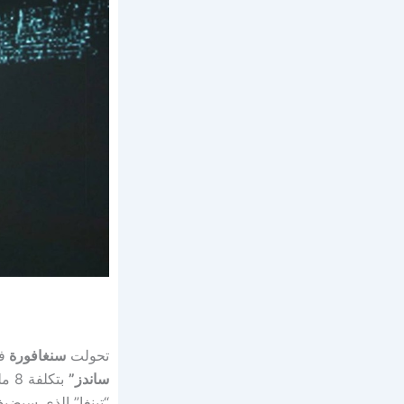
تحولت
سنغافورة
ف
ساندز”
بتك
“تينغا” الذي سيضيف 4 آلاف سرير بحلول 2030 ضمن أكبر المشاريع الصحية العامة 