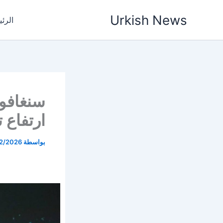
خطي
Urkish News
لى
الرئ
لمحتوى
سنغافور
ارتفاع ت
بواسطة
2/2026