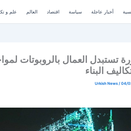
يسية
أخبار عاجلة
سياسة
اقتصاد
العالم
علم و تكن
ة تستبدل العمال بالروبوتات لموا
كاليف البناء
Urkish News
/
04/0