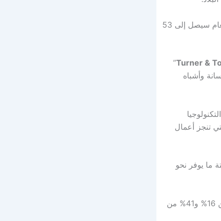
) في يناير أن الطلب على البناء هذا العام سيصل إلى 53
”
Turner & 
خرسانة وأشباه
تكنولوجيا
ي تنجز أعمال
ة ما يوفر نحو
وتشير التقديرات إلى أن ذروة نشاط القطاع لم تصل بعد مع توقع نمو أرباح الشركات بين 16% و41% من