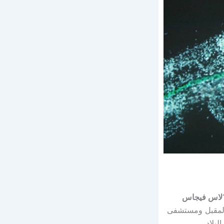
لاس فيجاس
ام المقبل ومستشفى