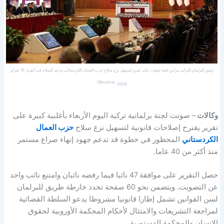
رئيس البرلمان التركي يترأس لجنة تصوّت على تقرير لتسهيل نزع سلاح حزب العمال الكردستاني ودعم السلام في أنقرة، 18 فبراير
2026. (Reuters)
وكالات
– صوتت لجنة برلمانية تركية اليوم الأربعاء بأغلبية كبيرة على
تقرير يقترح إصلاحات قانونية لتسهيل نزع سلاح
حزب العمال
الكردستاني
المحظور في خطوة قد تدعم جهود إنهاء صراع مستمر
منذ أكثر من 40 عاما.
حصل التقرير على موافقة 47 نائبا فيما رفضه نائبان وامتنع نائب واحد
عن التصويت. ويتضمن نحو 60 صفحة تحدد خارطة طريق للبرلمان
لسن القوانين تشمل إطارا قانونيا مشروطا يدعو السلطة القضائية
لمراجعة التشريعات والامتثال لأحكام المحكمة الأوروبية لحقوق
الإنسان والمحكمة الدستورية.